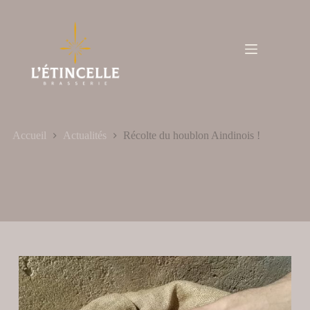
Passer
au
contenu
Accueil
Actualités
Récolte du houblon Aindinois !